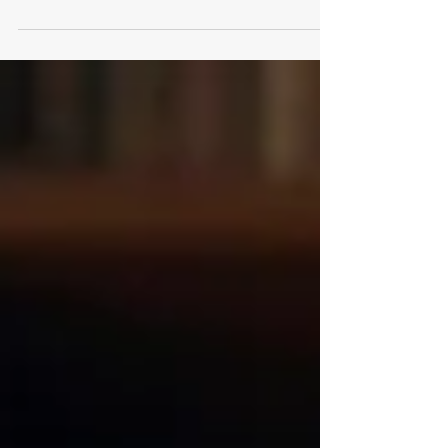
¿Merece la pena reclamar? ¿Necesito un abogado? ¿Y
si no he firmado nada? La realidad es que las
situaciones de impago son mucho más frecuentes de
lo que parece, y en muchas ocasiones el acreedor no
actúa por desconocimiento de sus derechos o por
pensar que no tiene opciones reales de recuperar su
dinero. Sin embargo, el ordenamiento jurídico ofrece
mecanismos eficaces para reclama