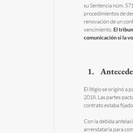
su Sentencia núm. 571
procedimientos de des
renovación de un cont
vencimiento. 
El tribu
comunicación si la vo
Antecede
El litigio se originó a
2018. Las partes pact
contrato estaba fijado
Con la debida antelaci
arrendataria para comu