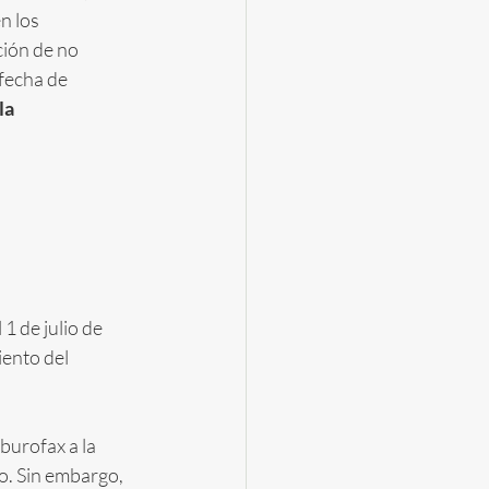
n los 
ión de no 
fecha de 
la 
1 de julio de 
ento del 
burofax a la 
o. Sin embargo, 