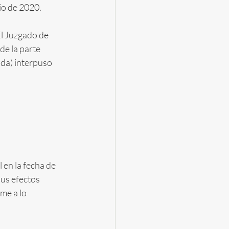
nio de 2020.
El Juzgado de 
e la parte 
da) interpuso 
 en la fecha de 
us efectos 
me a lo 