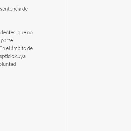
 sentencia de 
identes, que no 
 parte 
En el ámbito de 
pticio cuya 
oluntad 