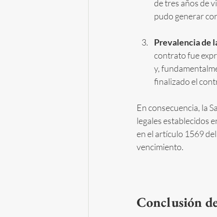
de tres años de vi
pudo generar con
Prevalencia de l
contrato fue exp
y, fundamentalme
finalizado el con
En consecuencia, la S
legales establecidos e
en el artículo 1569 del
vencimiento.
Conclusión de