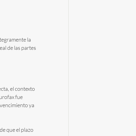
tegramente la 
al de las partes 
ecta, el contexto 
urofax fue 
 vencimiento ya 
de que el plazo 