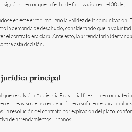
nsignó por error que la fecha de finalización era el 30 de ju
dose en este error, impugnó la validez de la comunicación. 
imó la demanda de desahucio, considerando que la voluntad d
r el contrato era clara. Ante esto, la arrendataria (demanda
ontra esta decisión.
jurídica principal
 que resolvió la Audiencia Provincial fue si un error material
en el preaviso de no renovación, era suficiente para anular s
sí la resolución del contrato por expiración del plazo, confor
ativa de arrendamientos urbanos.