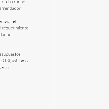
o, el error no 
 arrendador.
enovar el 
el requerimiento 
dar por 
resupuestos 
2013), así como 
de su 