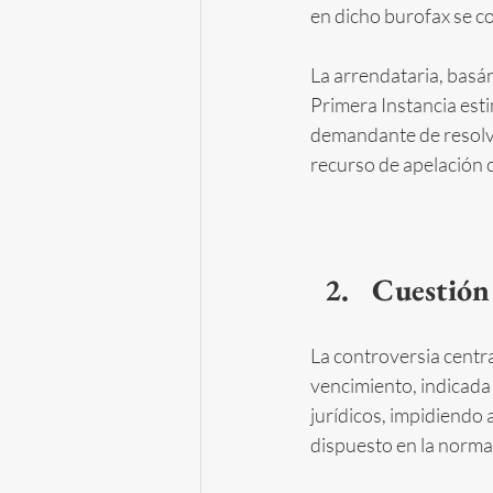
en dicho burofax se co
La arrendataria, basán
Primera Instancia est
demandante de resolve
recurso de apelación c
Cuestión 
La controversia central
vencimiento, indicada 
jurídicos, impidiendo a
dispuesto en la norm